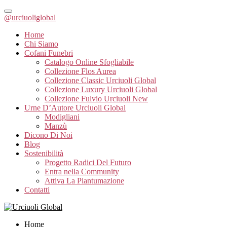
@urciuoliglobal
Home
Chi Siamo
Cofani Funebri
Catalogo Online Sfogliabile
Collezione Flos Aurea
Collezione Classic Urciuoli Global
Collezione Luxury Urciuoli Global
Collezione Fulvio Urciuoli New
Urne D’Autore Urciuoli Global
Modigliani
Manzù
Dicono Di Noi
Blog
Sostenibilità
Progetto Radici Del Futuro
Entra nella Community
Attiva La Piantumazione
Contatti
Home