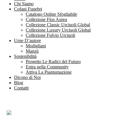
Chi Siamo
Cofani Funebri
Catalogo Online Sfogliabile
Collezione Flos Aurea
Collezione Classic Urciuoli Global
Collezione Luxury Urciuoli Global
Collezione Fulvio Urciuoli
Urne D’autore
Modigliani
Manzù
Sostenibilità
Progetto Le Radici del Futuro
Entra nella Community
Attiva La Piantumazione
Dicono di Noi
Blog
Contatti